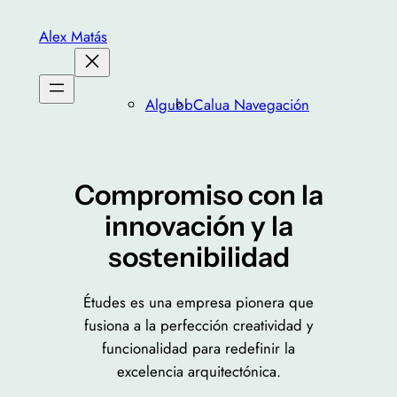
Saltar
Alex Matás
al
contenido
Algubb
Calua Navegación
Compromiso con la
innovación y la
sostenibilidad
Études es una empresa pionera que
fusiona a la perfección creatividad y
funcionalidad para redefinir la
excelencia arquitectónica.